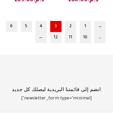
د.م.
280.00
د.م.
289.00
6
5
4
3
2
1
→
←
12
11
10
…
انضم إلى قائمتنا البريدية ليصلك كل جديد
[newsletter_form type="minimal"]