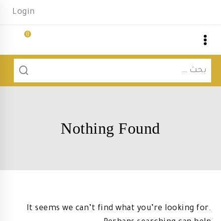
Ski
Login
t
conten
0
ا
ع
البحث
عن:
Nothing Found
It seems we can’t find what you’re looking for.